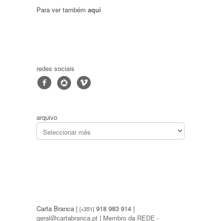
Para ver também
aqui
redes sociais
f
4
v
arquivo
Carta Branca |
918 983 914 |
[+351]
geral@cartabranca.pt
|
Membro da REDE -