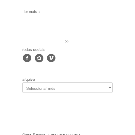
ler mais ››
>>
redes sociais
f
4
v
arquivo
Carta Branca |
918 983 914 |