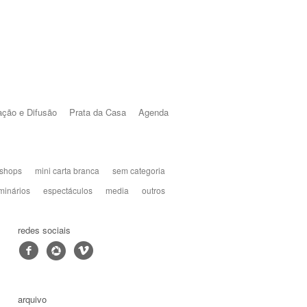
ção e Difusão
Prata da Casa
Agenda
shops
mini carta branca
sem categoria
minários
espectáculos
media
outros
redes sociais
f
4
v
arquivo