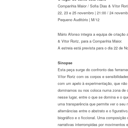
Companhia Maior / Sofia Dias & Vítor Rori
22, 23 e 25 novembro | 21:00 / 24 novembr
Pequeno Auditório | M/12
Mário Afonso integra a equipa de criação a
& Vitor Roriz, para a Companhia Maior.
A estreia está prevista para o dia 22 de 
Sinopse
Esta peça surge do confronto das ferrame
Vítor Roriz com os corpos e sensibilidad
com um apelo à experimentação, que não 
dominamos ou nos coloca numa zona de con
nesse lugar, entre o que se domina e o q
uma transparência que permite ver o seu m
alternâncias entre o abstrato e o figurativo
biográfico e o ficcional. Uma composição 
narrativas interrompidas por movimentos e