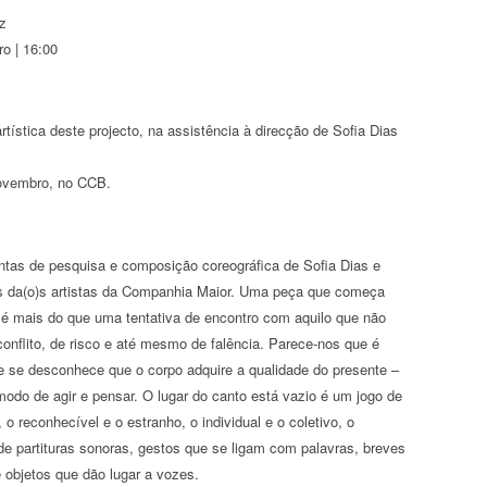
z
o | 16:00
rtística deste projecto, na assistência à direcção de Sofia Dias
Novembro, no CCB.
ntas de pesquisa e composição coreográfica de Sofia Dias e
es da(o)s artistas da Companhia Maior. Uma peça que começa
é mais do que uma tentativa de encontro com aquilo que não
flito, de risco e até mesmo de falência. Parece-nos que é
ue se desconhece que o corpo adquire a qualidade do presente –
odo de agir e pensar. O lugar do canto está vazio é um jogo de
, o reconhecível e o estranho, o individual e o coletivo, o
de partituras sonoras, gestos que se ligam com palavras, breves
 objetos que dão lugar a vozes.