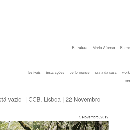
Estrutura
Mário Afonso
Forma
festivais
instalações
performance
prata da casa
work
se
stá vazio” | CCB, Lisboa | 22 Novembro
5 Novembro, 2019