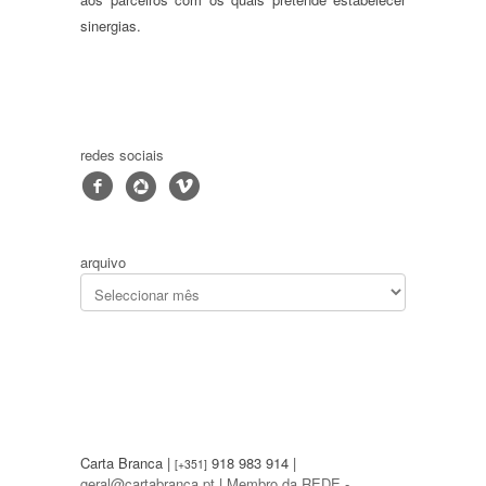
sinergias.
redes sociais
f
4
v
arquivo
Carta Branca |
918 983 914 |
[+351]
geral@cartabranca.pt
|
Membro da REDE -