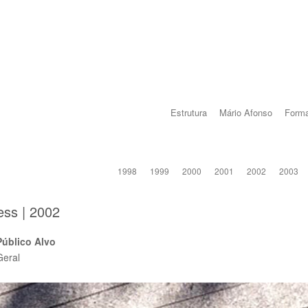
Estrutura
Mário Afonso
Forma
1998
1999
2000
2001
2002
2003
ess | 2002
Público Alvo
Geral